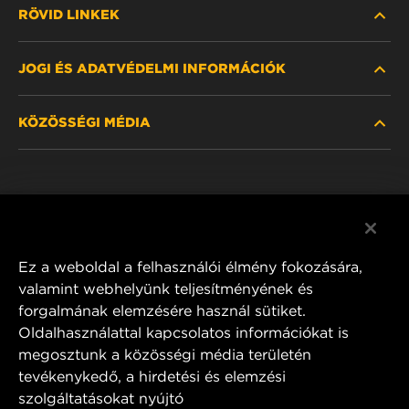
RÖVID LINKEK
JOGI ÉS ADATVÉDELMI INFORMÁCIÓK
SZŰRŐ KERESÉSE
KÖZÖSSÉGI MÉDIA
HOL KAPHATÓ
ADATVÉDELMI NYILATKOZAT
WIX INSTITUTE
JOGI NYILATKOZAT
Facebook
KAPCSOLAT
IMPRESSZUM
YouTube
Ez a weboldal a felhasználói élmény fokozására,
valamint webhelyünk teljesítményének és
forgalmának elemzésére használ sütiket.
Oldalhasználattal kapcsolatos információkat is
MANN+HUMMEL FT Poland
megosztunk a közösségi média területén
ul. Wrocławska 145,
tevékenykedő, a hirdetési és elemzési
63-800 GOSTYŃ, POLAND
szolgáltatásokat nyújtó
Tel. +48 65 572 89 00