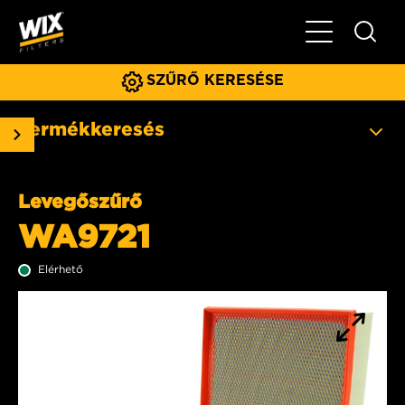
Főmenü
SZŰRŐ KERESÉSE
Termékkeresés
Levegőszűrő
WA9721
Elérhető