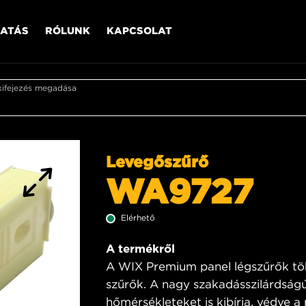
ATÁS
RÓLUNK
KAPCSOLAT
kifejezés megadása
Levegőszűrő
WA9727
Elérhető
A termékről
A WIX Premium panel légszűrők tö
szűrők. A nagy szakadásszilárdságú
hőmérsékleteket is kibírja, védve a