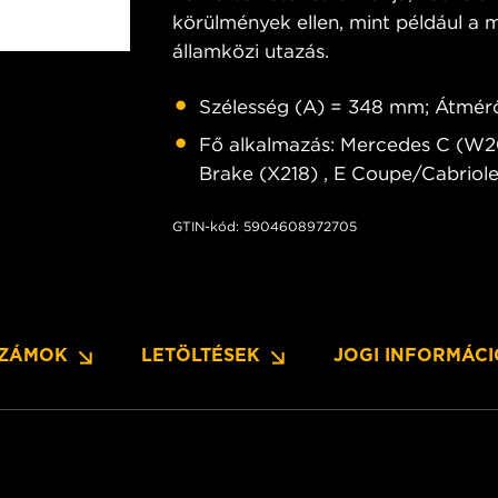
körülmények ellen, mint például a m
államközi utazás.
Szélesség (A) = 348 mm; Átmér
Fő alkalmazás: Mercedes C (W
Brake (X218) , E Coupe/Cabriol
GTIN-kód: 5904608972705
SZÁMOK
LETÖLTÉSEK
JOGI INFORMÁC