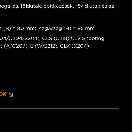
egállás, földutak, építkezések, rövid utak és az
ő (B) = 80 mm; Magasság (H) = 95 mm
204/C204/S204), CLS (C218) CLS Shooting
et (A/C207), E (W/S212), GLK (X204)
IÓK