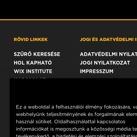
RÖVID LINKEK
JOGI ÉS ADATVÉDELMI
SZŰRŐ KERESÉSE
ADATVÉDELMI NYILA
HOL KAPHATÓ
JOGI NYILATKOZAT
WIX INSTITUTE
IMPRESSZUM
KAPCSOLAT
Ez a weboldal a felhasználói élmény fokozására, v
webhelyünk teljesítményének és forgalmának ele
használ sütiket. Oldalhasználattal kapcsolatos
információkat is megosztunk a közösségi média te
tevékenykedő, a hirdetési és elemzési szolgáltatás