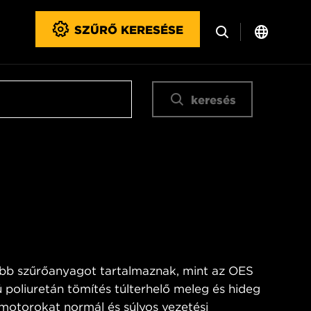
SZŰRŐ KERESÉSE
keresés
bb szűrőanyagot tartalmaznak, mint az OES
 poliuretán tömítés túlterhelő meleg és hideg
 motorokat normál és súlyos vezetési