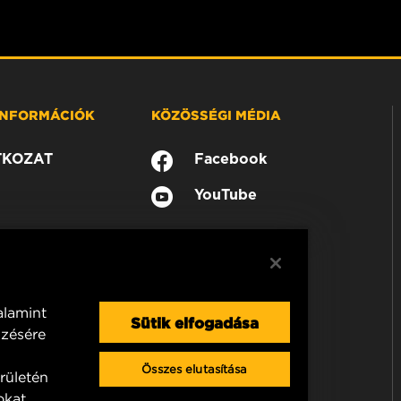
 INFORMÁCIÓK
KÖZÖSSÉGI MÉDIA
TKOZAT
Facebook
YouTube
alamint
Sütik elfogadása
mzésére
Összes elutasítása
rületén
okat