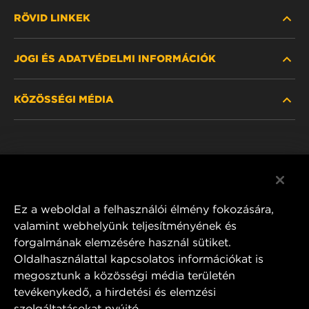
RÖVID LINKEK
JOGI ÉS ADATVÉDELMI INFORMÁCIÓK
SZŰRŐ KERESÉSE
KÖZÖSSÉGI MÉDIA
HOL KAPHATÓ
ADATVÉDELMI NYILATKOZAT
WIX INSTITUTE
JOGI NYILATKOZAT
Facebook
KAPCSOLAT
IMPRESSZUM
YouTube
Ez a weboldal a felhasználói élmény fokozására,
valamint webhelyünk teljesítményének és
forgalmának elemzésére használ sütiket.
Oldalhasználattal kapcsolatos információkat is
MANN+HUMMEL FT Poland
megosztunk a közösségi média területén
ul. Wrocławska 145,
tevékenykedő, a hirdetési és elemzési
63-800 GOSTYŃ, POLAND
szolgáltatásokat nyújtó