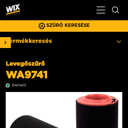
Főmenü
SZŰRŐ KERESÉSE
Termékkeresés
Levegőszűrő
WA9741
Elérhető