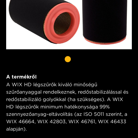
A termékről
A WIX HD légszűrők kiváló minőségű
szűrőanyaggal rendelkeznek, redőstabilizálással és
redőstabilizáló golyókkal (ha szükséges). A WIX
HD légszűrők minimum hatékonysága 99%
szennyezőanyag-eltávolítás (az ISO 5011 szerint, a
WIX 46664, WIX 42803, WIX 46761, WIX 46433
alapján).