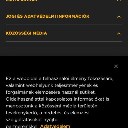
JOGI ÉS ADATVÉDELMI INFORMÁCIÓK
SZŰRŐ KERESÉSE
KÖZÖSSÉGI MÉDIA
HOL KAPHATÓ
ADATVÉDELMI NYILATKOZAT
WIX INSTITUTE
JOGI NYILATKOZAT
Facebook
KAPCSOLAT
IMPRESSZUM
YouTube
Ez a weboldal a felhasználói élmény fokozására,
valamint webhelyünk teljesítményének és
forgalmának elemzésére használ sütiket.
Oldalhasználattal kapcsolatos információkat is
MANN+HUMMEL FT Poland
megosztunk a közösségi média területén
ul. Wrocławska 145,
tevékenykedő, a hirdetési és elemzési
63-800 GOSTYŃ, POLAND
szolgáltatásokat nyújtó
Tel. +48 65 572 89 00
partnereinkkel.
Adatvedelem