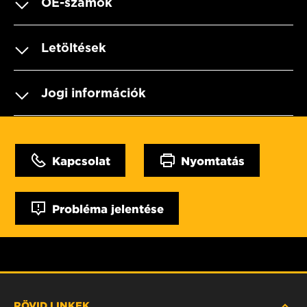
OE-számok
Letöltések
Jogi információk
Kapcsolat
Nyomtatás
Probléma jelentése
RÖVID LINKEK