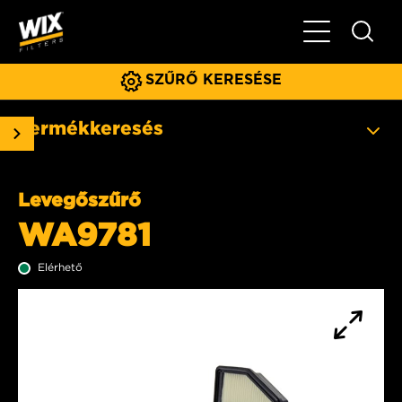
Főmenü
SZŰRŐ KERESÉSE
Termékkeresés
Levegőszűrő
WA9781
Elérhető