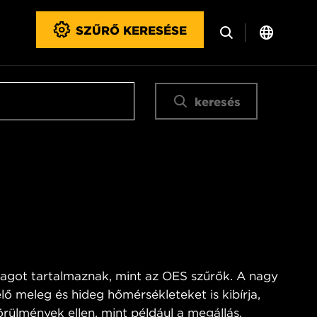
SZŰRŐ KERESÉSE
keresés
got tartalmaznak, mint az OES szűrők. A nagy
lő meleg és hideg hőmérsékleteket is kibírja,
rülmények ellen, mint például a megállás,