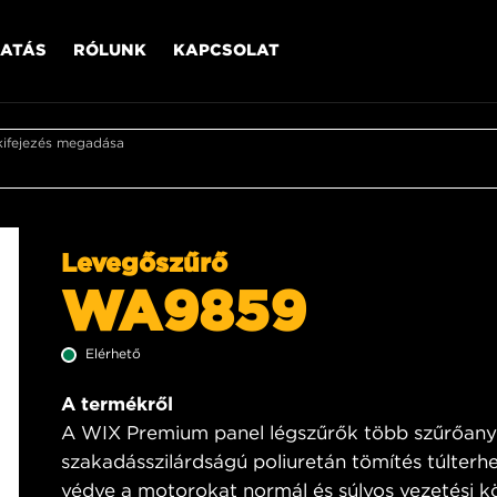
ATÁS
RÓLUNK
KAPCSOLAT
kifejezés megadása
Levegőszűrő
WA9859
Elérhető
A termékről
A WIX Premium panel légszűrők több szűrőanya
szakadásszilárdságú poliuretán tömítés túlterhe
védve a motorokat normál és súlyos vezetési kö