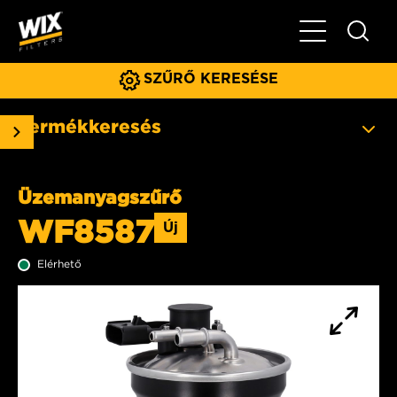
Főmenü
SZŰRŐ KERESÉSE
Termékkeresés
Üzemanyagszűrő
WF8587
Új
Elérhető