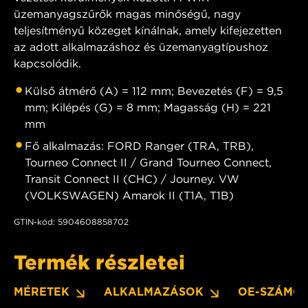
üzemanyagszűrők magas minőségű, nagy
teljesítményű közeget kínálnak, amely kifejezetten
az adott alkalmazáshoz és üzemanyagtípushoz
kapcsolódik.
Külső átmérő (A) = 112 mm; Bevezetés (F) = 9,5
mm; Kilépés (G) = 8 mm; Magasság (H) = 221
mm
Fő alkalmazás: FORD Ranger (TRA, TRB),
Tourneo Connect II / Grand Tourneo Connect,
Transit Connect II (CHC) / Journey. VW
(VOLKSWAGEN) Amarok II (T1A, T1B)
GTIN-kód: 5904608858702
Termék részletei
MÉRETEK
ALKALMAZÁSOK
OE-SZÁMO