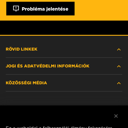
Probléma jelentése
RÖVID LINKEK
JOGI ÉS ADATVÉDELMI INFORMÁCIÓK
SZŰRŐ KERESÉSE
KÖZÖSSÉGI MÉDIA
HOL KAPHATÓ
ADATVÉDELMI NYILATKOZAT
WIX INSTITUTE
JOGI NYILATKOZAT
Facebook
KAPCSOLAT
IMPRESSZUM
YouTube