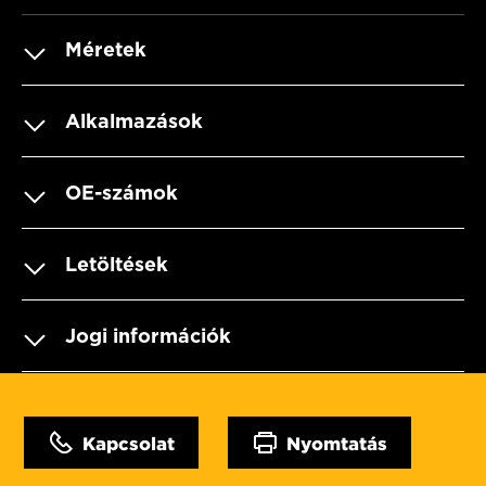
Méretek
Alkalmazások
OE-számok
Letöltések
Jogi információk
Kapcsolat
Nyomtatás