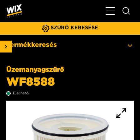
Főmenü
SZŰRŐ KERESÉSE
Termékkeresés
Üzemanyagszűrő
WF8588
Elérhető