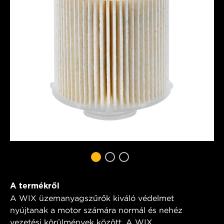
A termékről
A WIX üzemanyagszűrők kiváló védelmet
nyújtanak a motor számára normál és nehéz
vezetési körülmények között. A WIX