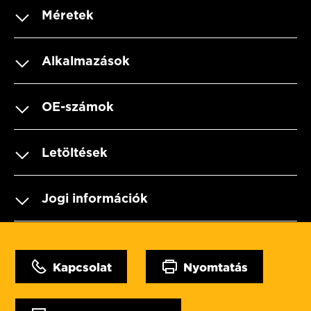
Méretek
Alkalmazások
OE-számok
Letöltések
Jogi információk
Kapcsolat
Nyomtatás