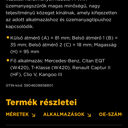
üzemanyagszűrők magas minőségű, nagy
teljesítményű közeget kínálnak, amely kifejezetten
az adott alkalmazáshoz és üzemanyagtípushoz
kapcsolódik.
Külső átmérő (A) = 81 mm; Belső átmérő 1 (B) =
35 mm; Belső átmérő 2 (C) = 18 mm; Magasság
(H) = 95 mm
Fő alkalmazás: Mercedes-Benz, Citan EQT
(W420), T-Klasse (W420), Renault Captur II
(HF), Clio V, Kangoo III
GTIN-kód: 5904608858801
Termék részletei
MÉRETEK
ALKALMAZÁSOK
OE-SZÁMO