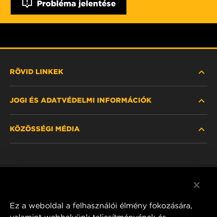
Probléma jelentése
RÖVID LINKEK
JOGI ÉS ADATVÉDELMI INFORMÁCIÓK
SZŰRŐ KERESÉSE
KÖZÖSSÉGI MÉDIA
HOL KAPHATÓ
ADATVÉDELMI NYILATKOZAT
WIX INSTITUTE
JOGI NYILATKOZAT
Facebook
KAPCSOLAT
IMPRESSZUM
YouTube
Ez a weboldal a felhasználói élmény fokozására,