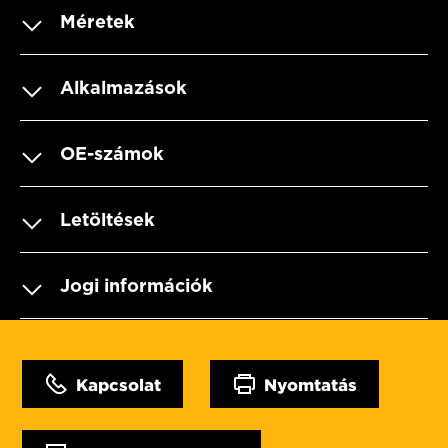
Méretek
Alkalmazások
OE-számok
Letöltések
Jogi információk
Kapcsolat
Nyomtatás