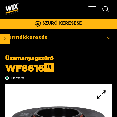
Főmenü
SZŰRŐ KERESÉSE
Termékkeresés
Üzemanyagszűrő
WF8616
Új
Elérhető