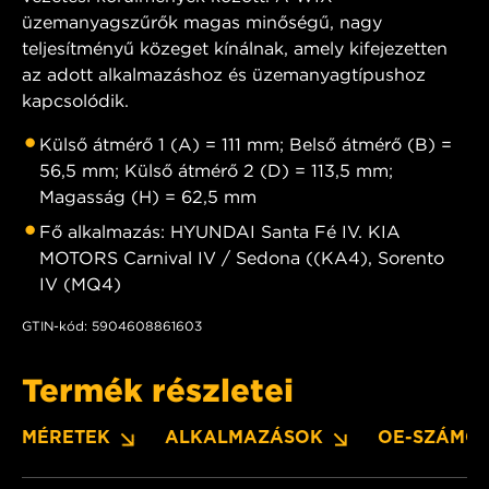
üzemanyagszűrők magas minőségű, nagy
teljesítményű közeget kínálnak, amely kifejezetten
az adott alkalmazáshoz és üzemanyagtípushoz
kapcsolódik.
Külső átmérő 1 (A) = 111 mm; Belső átmérő (B) =
56,5 mm; Külső átmérő 2 (D) = 113,5 mm;
Magasság (H) = 62,5 mm
Fő alkalmazás: HYUNDAI Santa Fé IV. KIA
MOTORS Carnival IV / Sedona ((KA4), Sorento
IV (MQ4)
GTIN-kód: 5904608861603
Termék részletei
MÉRETEK
ALKALMAZÁSOK
OE-SZÁMO