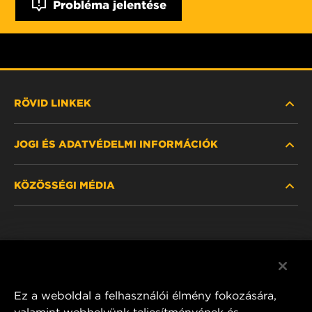
Probléma jelentése
RÖVID LINKEK
JOGI ÉS ADATVÉDELMI INFORMÁCIÓK
SZŰRŐ KERESÉSE
KÖZÖSSÉGI MÉDIA
HOL KAPHATÓ
ADATVÉDELMI NYILATKOZAT
WIX INSTITUTE
JOGI NYILATKOZAT
Facebook
KAPCSOLAT
IMPRESSZUM
YouTube
Ez a weboldal a felhasználói élmény fokozására,