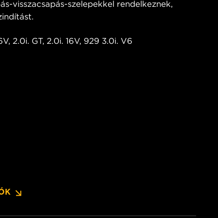
pás-visszacsapás-szelepekkel rendelkeznek,
ndítást.
, 2.0i. GT, 2.0i. 16V, 929 3.0i. V6
IÓK