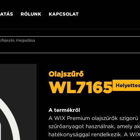
ATÁS
RÓLUNK
KAPCSOLAT
kifejezés megadása
Olajszűrő
WL7165
Helyette
A termékről
A WIX Premium olajszűrők szigorú 
szűrőanyagot használnak, amely ak
hatékonysággal rendelkezik. A WIX