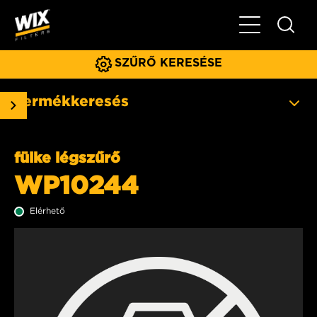
Főmenü
SZŰRŐ KERESÉSE
Termékkeresés
fülke légszűrő
WP10244
Elérhető