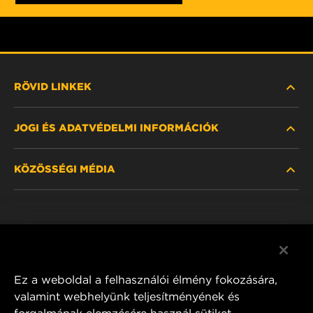
RÖVID LINKEK
JOGI ÉS ADATVÉDELMI INFORMÁCIÓK
SZŰRŐ KERESÉSE
KÖZÖSSÉGI MÉDIA
HOL KAPHATÓ
ADATVÉDELMI NYILATKOZAT
WIX INSTITUTE
JOGI NYILATKOZAT
Facebook
KAPCSOLAT
IMPRESSZUM
YouTube
Ez a weboldal a felhasználói élmény fokozására,
valamint webhelyünk teljesítményének és