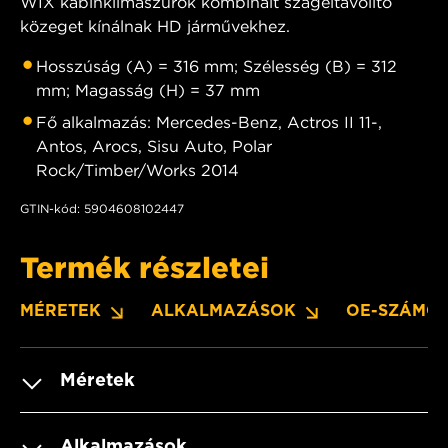
WIX kabinklímaszűrők kombinált szageltávolító
közeget kínálnak HD járművekhez.
Hosszúság (A) = 316 mm; Szélesség (B) = 312
mm; Magasság (H) = 37 mm
Fő alkalmazás: Mercedes-Benz, Actros II 11-,
Antos, Arocs, Sisu Auto, Polar
Rock/Timber/Works 2014
GTIN-kód: 5904608102447
Termék részletei
MÉRETEK
ALKALMAZÁSOK
OE-SZÁMO
Méretek
Alkalmazások