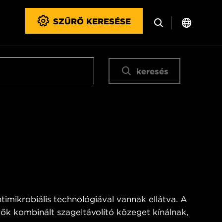
SZŰRŐ KERESÉSE
keresés
imikrobiális technológiával vannak ellátva. A
ők kombinált szageltávolító közeget kínálnak,