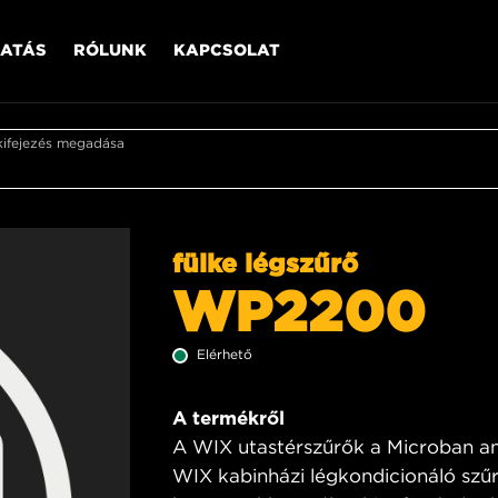
ATÁS
RÓLUNK
KAPCSOLAT
kifejezés megadása
fülke légszűrő
WP2200
Elérhető
A termékről
A WIX utastérszűrők a Microban ant
WIX kabinházi légkondicionáló szűr