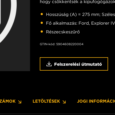
hogy csökkentsék a kipufogógázok
Hosszúság (A) = 275 mm; Széle
Fő alkalmazás: Ford, Explorer IV
Részecskeszűrő
GTIN-kód: 5904608220004
Felszerelési útmutató
SZÁMOK
LETÖLTÉSEK
JOGI INFORMÁC