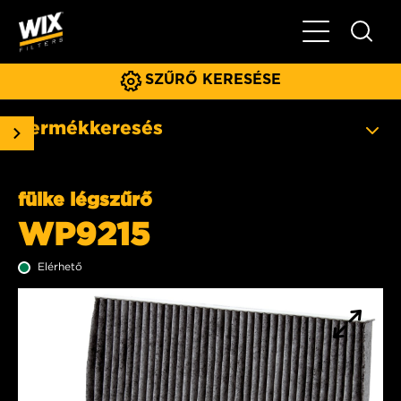
Főmenü
SZŰRŐ KERESÉSE
Termékkeresés
fülke légszűrő
WP9215
Elérhető