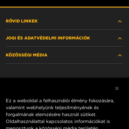
RÖVID LINKEK
JOGI ÉS ADATVÉDELMI INFORMÁCIÓK
SZŰRŐ KERESÉSE
KÖZÖSSÉGI MÉDIA
HOL KAPHATÓ
ADATVÉDELMI NYILATKOZAT
WIX INSTITUTE
JOGI NYILATKOZAT
Facebook
KAPCSOLAT
IMPRESSZUM
YouTube
Ez a weboldal a felhasználói élmény fokozására,
valamint webhelyünk teljesítményének és
forgalmának elemzésére használ sütiket.
Oldalhasználattal kapcsolatos információkat is
MANN+HUMMEL FT Poland
megosztunk a közösségi média területén